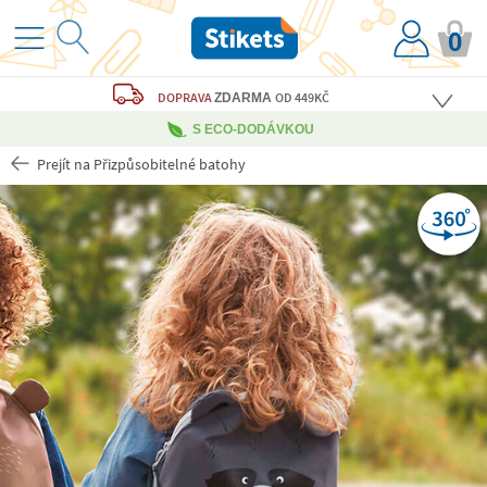
0
DOPRAVA
OD 449KČ
ZDARMA
S ECO-DODÁVKOU
Prejít na Přizpůsobitelné batohy