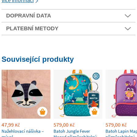
Více informací
DOPRAVNÍ DATA
PLATEBNÍ METODY
Související produkty
47,99
579,00
579,00
Kč
Kč
Kč
Nažehlovací nášivka –
Batoh Jungle Fever
Batoh Lapin Ma
mýval
Maped přizpůsobitelný
přizpůsobitelný