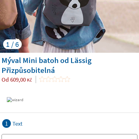
1 / 6
Mýval Mini batoh od Lässig
Přizpůsobitelná
Od
609,00
Kč
1
Text