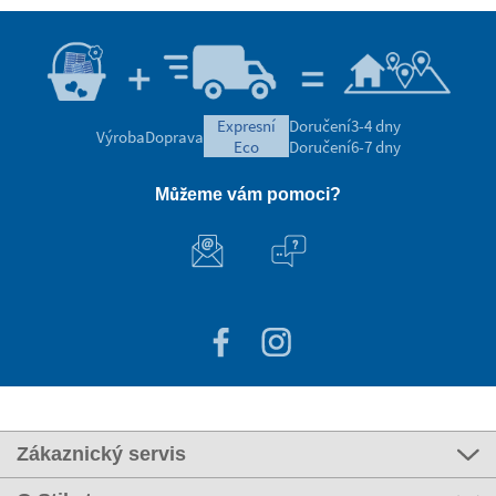
expresní
Doručení
3-4 dny
Výroba
Doprava
eco
Doručení
6-7 dny
Můžeme vám pomoci?
Zákaznický servis