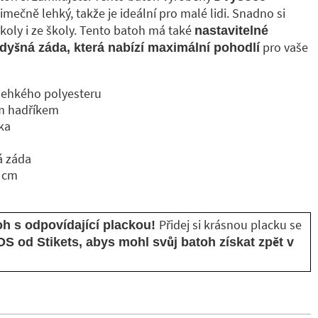
jimečně lehký, takže je ideální pro malé lidi. Snadno si
oly i ze školy. Tento batoh má také
nastavitelné
pro vaše
dyšná záda, která nabízí maximální pohodlí
lehkého polyesteru
ým hadříkem
dka
á záda
5 cm
Přidej si krásnou placku se
toh s odpovídající plackou!
S od Stikets, abys mohl svůj batoh získat zpět v