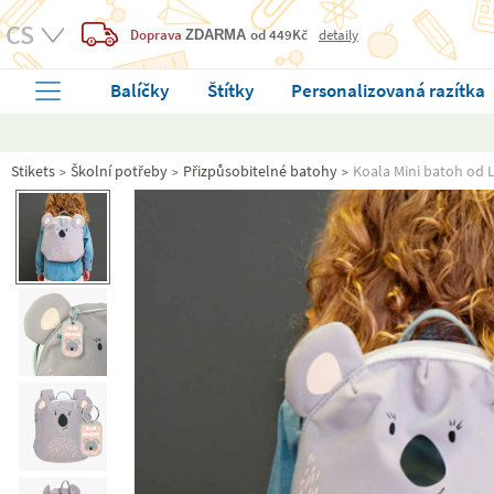
Doprava
od 449Kč
detaily
ZDARMA
Balíčky
Štítky
Personalizovaná razítka
Stikets
Školní potřeby
Přizpůsobitelné batohy
Koala Mini batoh od L