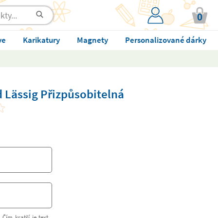
0
ve
Karikatury
Magnety
Personalizované dárky
 Lässig Přizpůsobitelná
 Čím kratší je text,