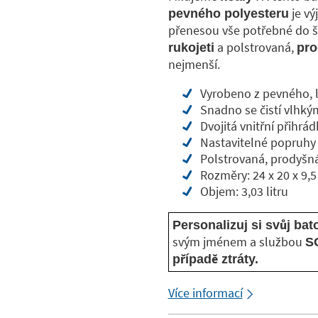
je vý
pevného polyesteru
přenesou vše potřebné do šk
a polstrovaná,
rukojeti
pro
nejmenší.
Vyrobeno z pevného, 
Snadno se čistí vlhk
Dvojitá vnitřní přihrá
Nastavitelné popruhy
Polstrovaná, prodyšn
Rozměry: 24 x 20 x 9,
Objem: 3,03 litru
Personalizuj si svůj ba
svým jménem a službou
SO
případě ztráty.
Více informací