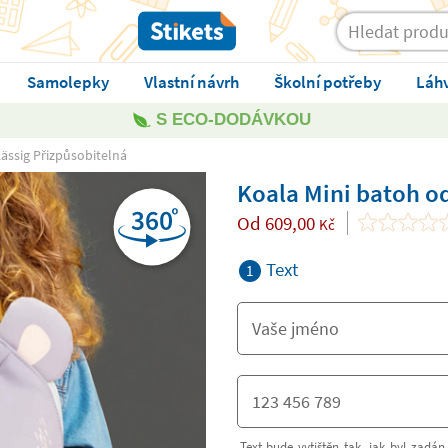
Samolepky
Vlastní návrh
Školní potřeby
Láh
S ECO-DODÁVKOU
ässig Přizpůsobitelná
Koala Mini batoh od
Od
609,00
Kč
Text
1
Text bude vytištěn tak, jak byl zadán.