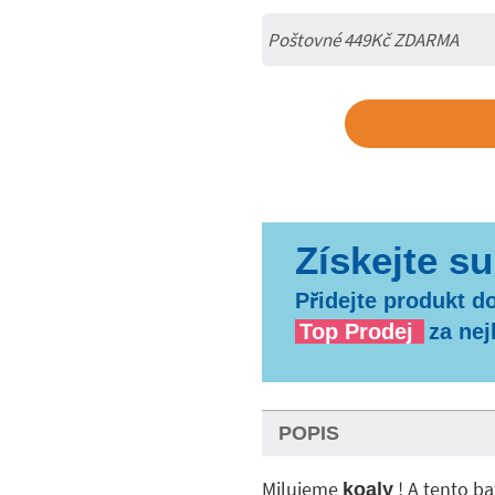
Poštovné 449Kč ZDARMA
Přidejte produkt do
Top Prodej
za nej
POPIS
Milujeme
! A tento ba
koaly