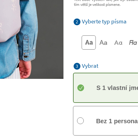
tím větší je velikost písmene.
Vyberte typ písma
2
Vybrat
3
S 1 vlastní j
Bez 1 persona