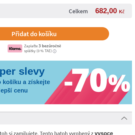
682,00
Celkem
Kč
Zaplaťte
3 bezúročně
splátky (0 % TAE)
i
 košíku a získejte
lepší cenu
toh si zamilujete. Tento batoh vyrobený z
vysoce