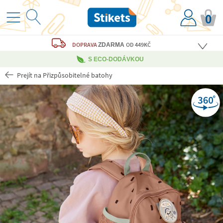
0
DOPRAVA
OD 449KČ
ZDARMA
S ECO-DODÁVKOU
Prejít na Přizpůsobitelné batohy