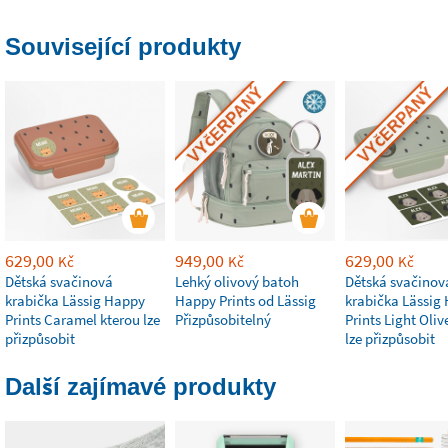
Související produkty
VYČERPANÝ
VYČERPANÝ
629,00
949,00
629,00
Kč
Kč
Kč
Dětská svačinová
Lehký olivový batoh
Dětská svačinov
krabička Lässig Happy
Happy Prints od Lässig
krabička Lässig
Prints Caramel kterou lze
Přizpůsobitelný
Prints Light Oliv
přizpůsobit
lze přizpůsobit
Další zajímavé produkty