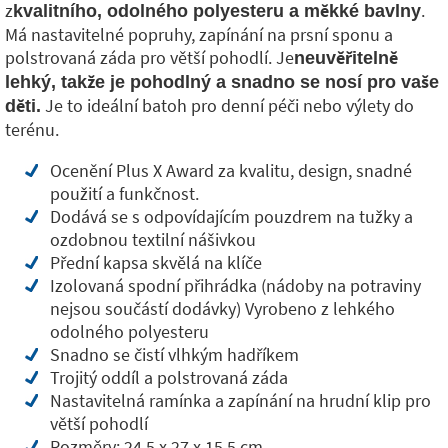
z
.
kvalitního, odolného polyesteru a měkké bavlny
Má nastavitelné popruhy, zapínání na prsní sponu a
polstrovaná záda pro větší pohodlí. Je
neuvěřitelně
lehký, takže je pohodlný a snadno se nosí pro vaše
Je to ideální batoh pro denní péči nebo výlety do
děti.
terénu.
Ocenění Plus X Award za kvalitu, design, snadné
použití a funkčnost.
Dodává se s odpovídajícím pouzdrem na tužky a
ozdobnou textilní nášivkou
Přední kapsa skvělá na klíče
Izolovaná spodní přihrádka (nádoby na potraviny
nejsou součástí dodávky) Vyrobeno z lehkého
odolného polyesteru
Snadno se čistí vlhkým hadříkem
Trojitý oddíl a polstrovaná záda
Nastavitelná ramínka a zapínání na hrudní klip pro
větší pohodlí
Rozměry: 24,5 x 27 x 15,5 cm