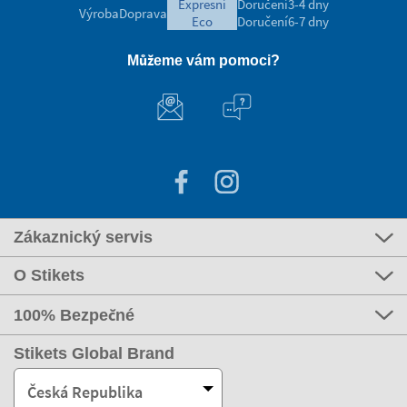
expresní
Doručení
3-4 dny
Výroba
Doprava
eco
Doručení
6-7 dny
Můžeme vám pomoci?
Zákaznický servis
O Stikets
100% Bezpečné
Stikets Global Brand
Česká Republika