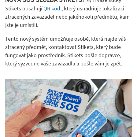
NOVÁ SOS SLUŽBA STIKETS!
Stikets obsahují
QR kód
, který usnadňuje lokalizaci
ztracených zavazadel nebo jakéhokoli předmětu, kam
jste je umístili.
Tento nový systém umožňuje osobě, která najde váš
ztracený předmět, kontaktovat Stikets, který bude
fungovat jako prostředník. Stikets pošle dopravce,
který vyzvedne vaše zavazadla a pošle vám je zpět.