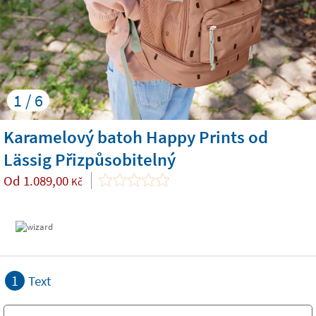
1 / 6
Karamelový batoh Happy Prints od
Lässig Přizpůsobitelný
Od
1.089,00
Kč
1
Text