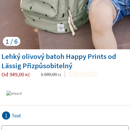
1 / 6
Lehký olivový batoh Happy Prints od
Lässig Přizpůsobitelný
Od
949,00
1.089,00
Kč
Kč
1
Text