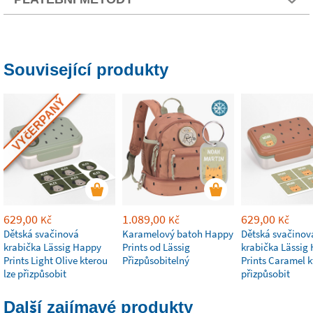
Související produkty
VYČERPANÝ
629,00
1.089,00
629,00
Kč
Kč
Kč
Dětská svačinová
Karamelový batoh Happy
Dětská svačinov
krabička Lässig Happy
Prints od Lässig
krabička Lässig
Prints Light Olive kterou
Přizpůsobitelný
Prints Caramel k
lze přizpůsobit
přizpůsobit
Další zajímavé produkty