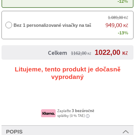
-12%
1.089,00
Kč
949,00
Kč
Bez 1 personalizované visačky na tašku
-13%
1022,00
Celkem
1162,00
Kč
Kč
Litujeme, tento produkt je dočasně
vyprodaný
Zaplaťte
3 bezúročně
splátky (0 % TAE)
i
POPIS