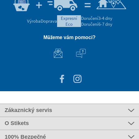
expresní
Doručení
3-4 dny
Výroba
Doprava
eco
Doručení
6-7 dny
Můžeme vám pomoci?
Zákaznický servis
O Stikets
100% Bezpečné