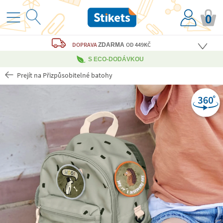
0
DOPRAVA
OD 449KČ
ZDARMA
S ECO-DODÁVKOU
Prejít na Přizpůsobitelné batohy