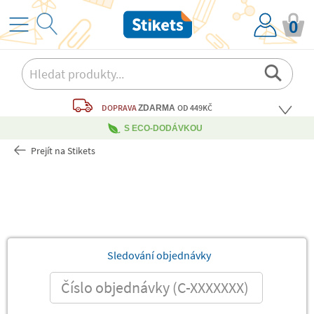
0
DOPRAVA
OD 449KČ
ZDARMA
S ECO-DODÁVKOU
Prejít na Stikets
Sledování objednávky