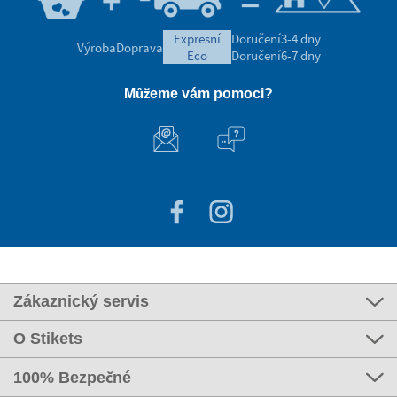
expresní
Doručení
3-4 dny
Výroba
Doprava
eco
Doručení
6-7 dny
Můžeme vám pomoci?
Zákaznický servis
O Stikets
100% Bezpečné