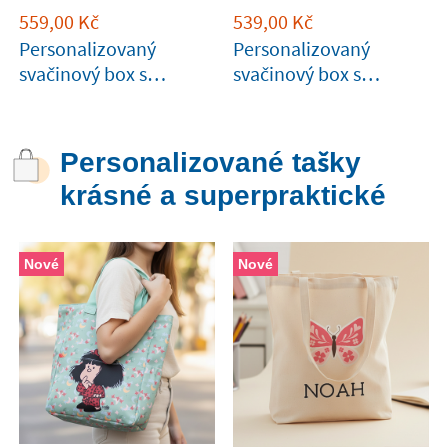
559,00
Kč
539,00
Kč
Personalizovaný
Personalizovaný
svačinový box s
svačinový box s
přihrádkami v modré
přihrádkami v zelené
barvě Tandem
barvě Tandem
Personalizované tašky
krásné a superpraktické
Nové
Nové