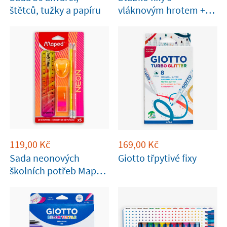
štětců, tužky a papíru
vláknovým hrotem +
kniha arteterapie
119,00
Kč
169,00
Kč
Sada neonových
Giotto třpytivé fixy
školních potřeb Maped
– 5 kusů