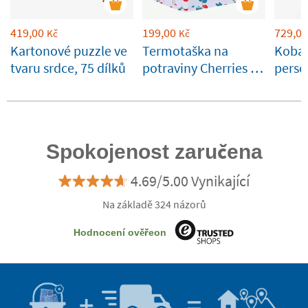
419,00
199,00
729,00
Kč
Kč
Kartonové puzzle ve
Termotaška na
Kobal
tvaru srdce, 75 dílků
potraviny Cherries A
perso
Little Lovely
termo
Company
Tand
personalizovatelná
Spokojenost zaručena
4.69/5.00 Vynikající
Na základě 324 názorů
Hodnocení ověřeon