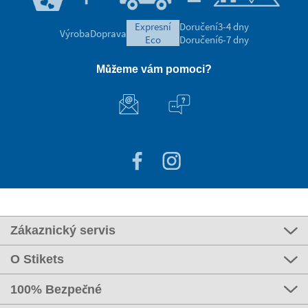
expresní
Doručení
3-4 dny
Výroba
Doprava
eco
Doručení
6-7 dny
Můžeme vám pomoci?
Zákaznický servis
O Stikets
100% Bezpečné