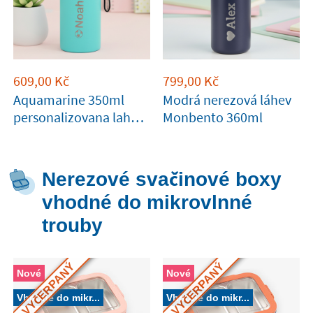
609,00
Kč
799,00
Kč
Aquamarine 350ml
Modrá nerezová láhev
personalizovana lahev
Monbento 360ml
Tandem
Nerezové svačinové boxy
vhodné do mikrovlnné
trouby
VYČERPANÝ
VYČERPANÝ
Nové
Nové
Vhodné do mikr...
Vhodné do mikr...