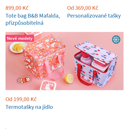
899,00
Kč
Od
369,00
Kč
Tote bag B&B Mafalda,
Personalizované tašky
přizpůsobitelná
Nové modely
Od
199,00
Kč
Termotašky na jídlo