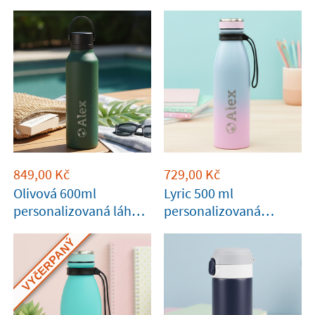
849,00
Kč
729,00
Kč
Olivová 600ml
Lyric 500 ml
personalizovaná láhev
personalizovaná
Runbott
termoska láhev
VYČERPANÝ
Tandem