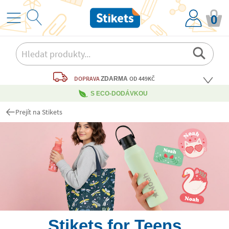
0
DOPRAVA
OD 449KČ
ZDARMA
S ECO-DODÁVKOU
Prejít na Stikets
Stikets for Teens