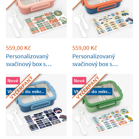
559,00
Kč
559,00
Kč
Personalizovaný
Personalizovaný
svačinový box s
svačinový box s
přihrádkami v růžové
přihrádkami v modré a
VYČERPANÝ
VYČERPANÝ
barvě Tandem
cihlové barvě Tandem
Nové
Nové
Vhodné do mikr...
Vhodné do mikr...