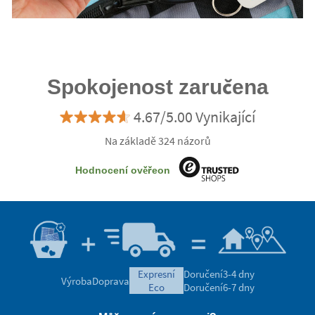
Spokojenost zaručena
4.67/5.00 Vynikající
Na základě 324 názorů
Hodnocení ověřeon
expresní
Doručení
3-4 dny
Výroba
Doprava
eco
Doručení
6-7 dny