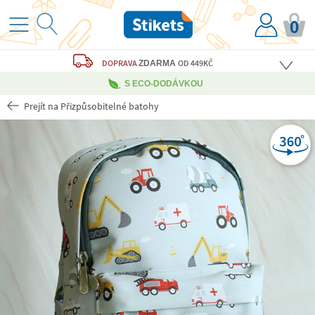
0
DOPRAVA
OD 449KČ
ZDARMA
S ECO-DODÁVKOU
Prejít na Přizpůsobitelné batohy