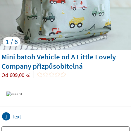
1 / 6
Mini batoh Vehicle od A Little Lovely
Company přizpůsobitelná
Od
609,00
Kč
1
Text