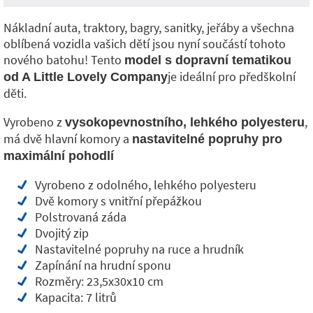
Nákladní auta, traktory, bagry, sanitky, jeřáby a všechna
oblíbená vozidla vašich dětí jsou nyní součástí tohoto
nového batohu! Tento
model s dopravní tematikou
je ideální pro předškolní
od A Little Lovely Company
děti.
Vyrobeno z
,
vysokopevnostního, lehkého polyesteru
má dvě hlavní komory a
nastavitelné popruhy pro
maximální pohodlí
Vyrobeno z odolného, ​​lehkého polyesteru
Dvě komory s vnitřní přepážkou
Polstrovaná záda
Dvojitý zip
Nastavitelné popruhy na ruce a hrudník
Zapínání na hrudní sponu
Rozměry: 23,5x30x10 cm
Kapacita: 7 litrů