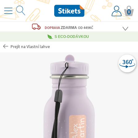
0
DOPRAVA
OD 449KČ
ZDARMA
S ECO-DODÁVKOU
Prejít na Vlastní lahve