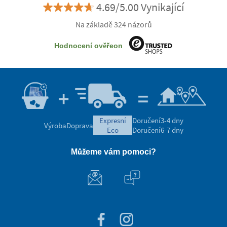
4.69/5.00 Vynikající
Na základě 324 názorů
Hodnocení ověřeon
expresní
Doručení
3-4 dny
Výroba
Doprava
eco
Doručení
6-7 dny
Můžeme vám pomoci?