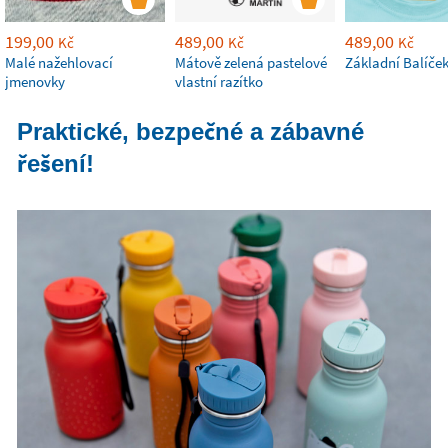
199,00
489,00
489,00
Kč
Kč
Kč
Malé nažehlovací
Mátově zelená pastelové
Základní Balíče
jmenovky
vlastní razítko
Praktické, bezpečné a zábavné
řešení!