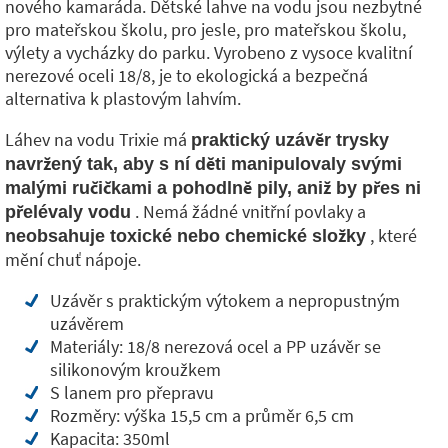
nového kamaráda. Dětské lahve na vodu jsou nezbytné
pro mateřskou školu, pro jesle, pro mateřskou školu,
výlety a vycházky do parku. Vyrobeno z vysoce kvalitní
nerezové oceli 18/8, je to ekologická a bezpečná
alternativa k plastovým lahvím.
Láhev na vodu Trixie má
praktický uzávěr trysky
navržený tak, aby s ní děti manipulovaly svými
malými ručičkami a pohodlně pily, aniž by přes ni
. Nemá žádné vnitřní povlaky a
přelévaly vodu
, které
neobsahuje toxické nebo chemické složky
mění chuť nápoje.
Uzávěr s praktickým výtokem a nepropustným
uzávěrem
Materiály: 18/8 nerezová ocel a PP uzávěr se
silikonovým kroužkem
S lanem pro přepravu
Rozměry: výška 15,5 cm a průměr 6,5 cm
Kapacita: 350ml