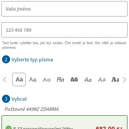
Text bude vytištěn tak, jak byl zadán. Čím kratší je text, tím větší je velikost
písmene.
2
Vyberte typ písma
3
Vybrat
Poštovné 449Kč ZDARMA
682,00
S 12 personalizovanými štítky