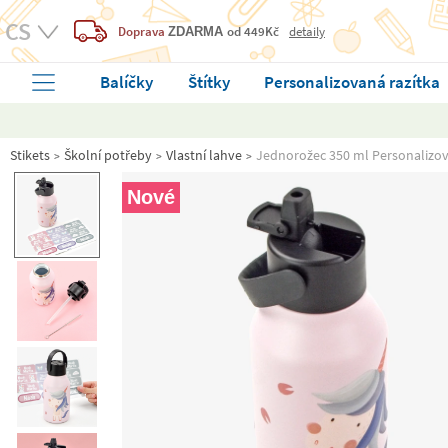
Doprava
od 449Kč
detaily
ZDARMA
Balíčky
Štítky
Personalizovaná razítka
Stikets
Školní potřeby
Vlastní lahve
Jednorožec 350 ml Personalizo
Nové