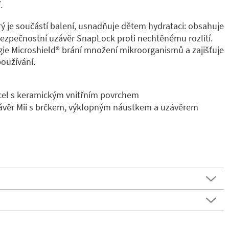
.
erý je součástí balení, usnadňuje dětem hydrataci: obsahuje
bezpečnostní uzávěr SnapLock proti nechtěnému rozlití.
ie Microshield®️ brání množení mikroorganismů a zajišťuje
používání.
cel s keramickým vnitřním povrchem
závěr Mii s brčkem, výklopným náustkem a uzávěrem