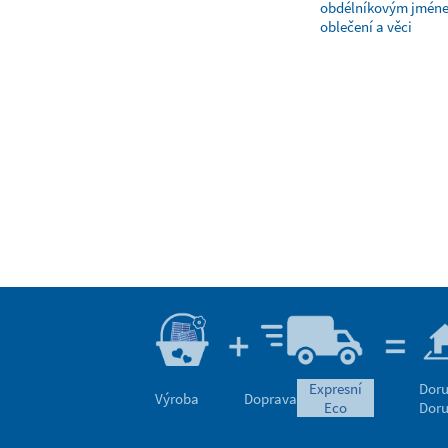
obdélníkovým jmén
oblečení a věci
expresní
Doru
Výroba
Doprava
eco
Doru