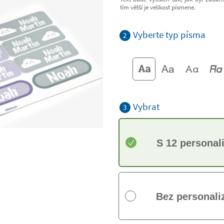
tím větší je velikost písmene.
Vyberte typ písma
2
Vybrat
3
S 12 personal
Bez personali