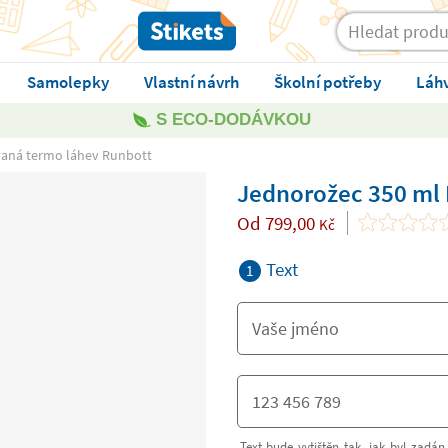
Samolepky
Vlastní návrh
Školní potřeby
Láh
S ECO-DODÁVKOU
vaná termo láhev Runbott
Jednorožec 350 ml 
Od
799,00
Kč
Text
1
Text bude vytištěn tak, jak byl zadán.