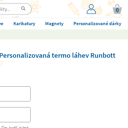
0
ve
Karikatury
Magnety
Personalizované dárky
Personalizovaná termo láhev Runbott
 Čím kratší je text,