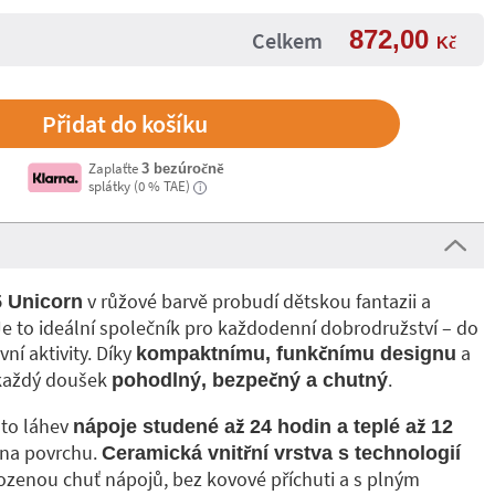
872,00
Celkem
Kč
Zaplaťte
3 bezúročně
splátky (0 % TAE)
i
v růžové barvě probudí dětskou fantazii a
5 Unicorn
 Je to ideální společník pro každodenní dobrodružství – do
ní aktivity. Díky
a
kompaktnímu, funkčnímu designu
každý doušek
.
pohodlný, bezpečný a chutný
ato láhev
nápoje studené až 24 hodin a teplé až 12
i na povrchu.
Ceramická vnitřní vrstva s technologií
ozenou chuť nápojů, bez kovové příchuti a s plným