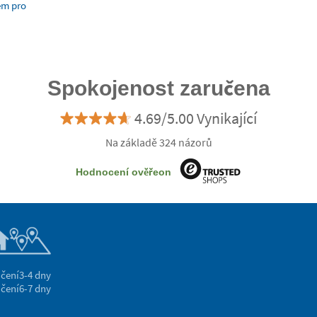
em pro
Spokojenost zaručena
4.69/5.00 Vynikající
Na základě 324 názorů
Hodnocení ověřeon
čení
3-4 dny
čení
6-7 dny