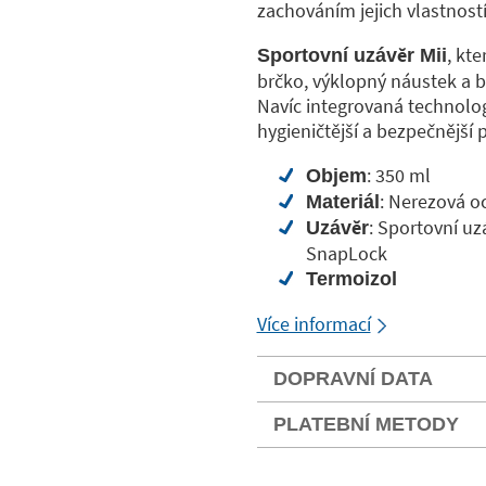
zachováním jejich vlastností
, kt
Sportovní uzávěr Mii
brčko, výklopný náustek a 
Navíc integrovaná technolog
hygieničtější a bezpečnější 
: 350 ml
Objem
: Nerezová o
Materiál
: Sportovní u
Uzávěr
SnapLock
Termoizol
Více informací
DOPRAVNÍ DATA
PLATEBNÍ METODY