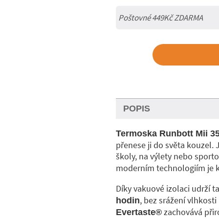
Poštovné 449Kč ZDARMA
POPIS
Termoska Runbott Mii 3
přenese ji do světa kouzel.
školy, na výlety nebo sportov
moderním technologiím je 
Díky vakuové izolaci udrží t
, bez srážení vlhkost
hodin
zachovává přir
Evertaste®️