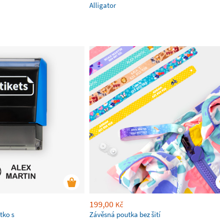
Alligator
199,00
Kč
tko s
Závěsná poutka bez šití