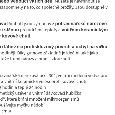
Můžete je navrhnout se
 nebo vedoucí vašich dětí.
nezapomněly na to, co společně prožily. Jsou dostupné v
Runbott jsou vyrobeny z
hve
potravinářské nerezové
pro udržení teploty a
ní stěnou
vnitřním keramickým
 kovové chuti.
má
o láhev
protiskluzový povrch a úchyt na víčku
ohodlněji. Díky gumové základně je ideální také jako
otože tlumí nárazy a brání sklouznutí.
otravinářská nerezová ocel 304, vnitřní měděná vrstva pro
 a vnitřní keramická vrstva proti kovové chuti
 hodin a teplé 24 hodin
rmetický uzávěr a vnitřní dávkovací hubička
ld®️, která brání množení mikroorganismů
používejte myčku nádobí
 8 cm ø