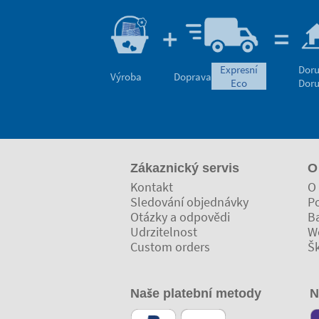
expresní
Doru
Výroba
Doprava
eco
Doru
Zákaznický servis
O
Kontakt
O 
Sledování objednávky
Po
Otázky a odpovědi
Ba
Udrzitelnost
W
Custom orders
Š
Naše platební metody
N