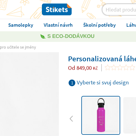
Samolepky
Vlastní návrh
Školní potřeby
Láh
S ECO-DODÁVKOU
pro učitele se jmény
Personalizovaná láhe
Od
849,00
Kč
Vyberte si svuj design
1