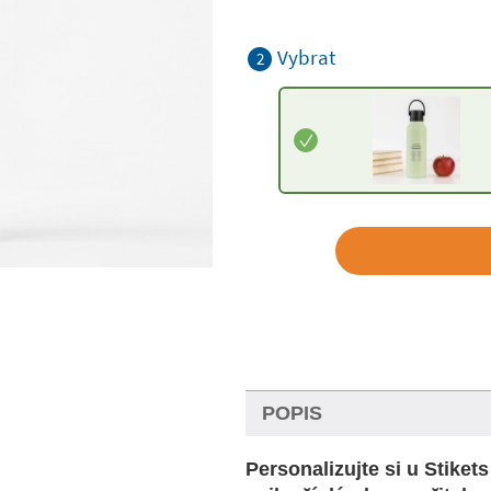
Vybrat
2
POPIS
Personalizujte si u Stiket