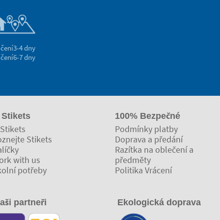
čení
3-4 dny
čení
6-7 dny
 Stikets
100% Bezpečné
Stikets
Podmínky platby
znejte Stikets
Doprava a předání
líčky
Razítka na oblečení a
ork with us
předměty
kolní potřeby
Politika Vrácení
aši partneři
Ekologická doprava