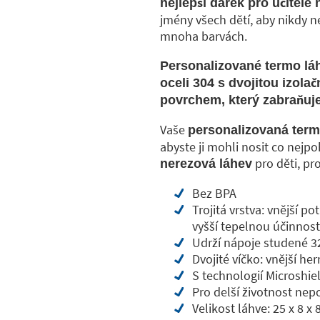
nejlepší dárek pro učitele
jmény všech dětí, aby nikdy 
mnoha barvách.
Personalizované termo lá
oceli 304 s dvojitou izolač
povrchem, který zabraňuje
Vaše
personalizovaná term
abyste ji mohli nosit co nejp
pro děti, pr
nerezová láhev
Bez BPA
Trojitá vrstva: vnější p
vyšší tepelnou účinnost
Udrží nápoje studené 32
Dvojité víčko: vnější he
S technologií Microshie
Pro delší životnost ne
Velikost láhve: 25 x 8 x