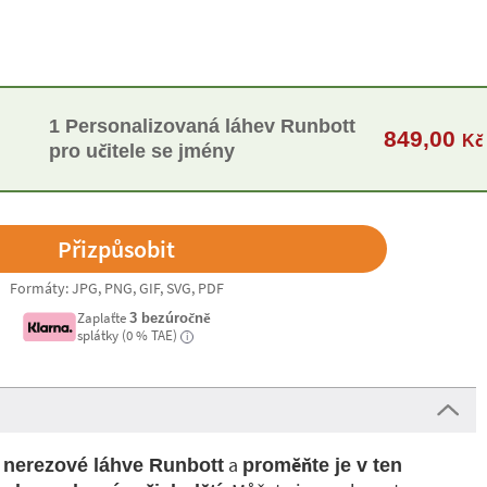
1 Personalizovaná láhev Runbott
849,00
Kč
pro učitele se jmény
Formáty: JPG, PNG, GIF, SVG, PDF
Zaplaťte
3 bezúročně
splátky (0 % TAE)
i
a
s nerezové láhve Runbott
proměňte je v ten