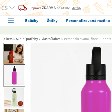
Doprava
od 449Kč
detaily
ZDARMA
Balíčky
Štítky
Personalizovaná razítka
Stikets
Školní potřeby
Vlastní lahve
Personalizovaná láhev Runbott 