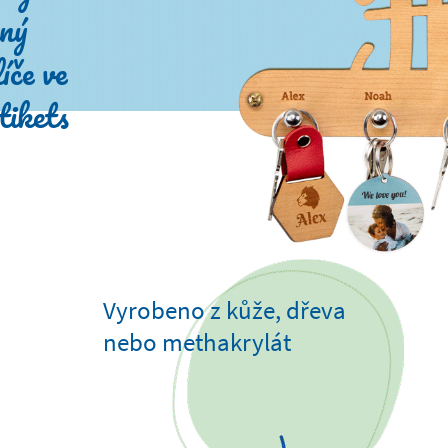
aný
íče ve
tikets
Vyrobeno z kůže, dřeva
nebo methakrylát