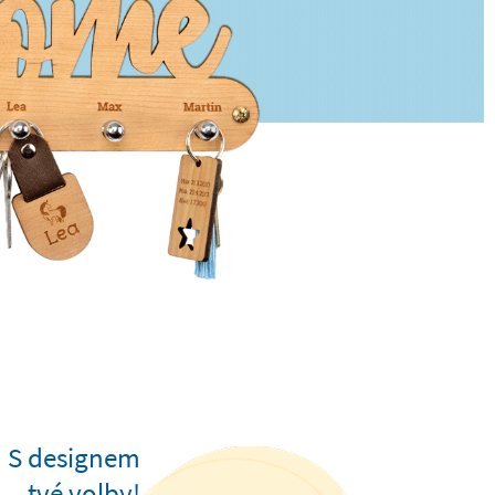
S designem
tvé volby!