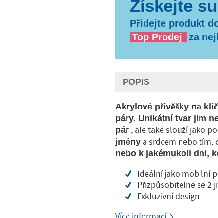
Přidejte produkt do
Top Prodej
za nej
POPIS
Akrylové přívěšky na klí
páry. Unikátní tvar jim 
, ale také slouží jako p
pár
a srdcem nebo tím, co
jmény
nebo k jakémukoli dni, kd
Ideální jako mobilní 
Přizpůsobitelné se 2 
Exkluzivní design
Více informací