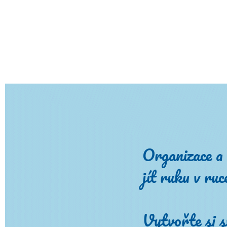
Organizace a 
jít ruku v ruc
Vytvořte si s