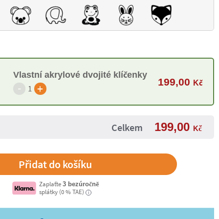
Vlastní akrylové dvojité klíčenky
199,00
Kč
-
+
1
199,00
Celkem
Kč
Zaplaťte
3 bezúročně
splátky (0 % TAE)
i