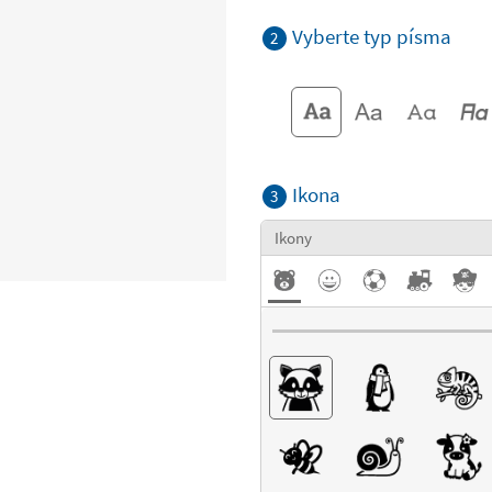
Vyberte typ písma
2
Ikona
3
Ikony