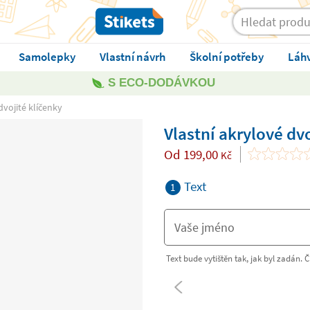
Samolepky
Vlastní návrh
Školní potřeby
Láh
S ECO-DODÁVKOU
dvojité klíčenky
Vlastní akrylové dv
Od
199,00
Kč
Text
1
Text bude vytištěn tak, jak byl zadán. Čí