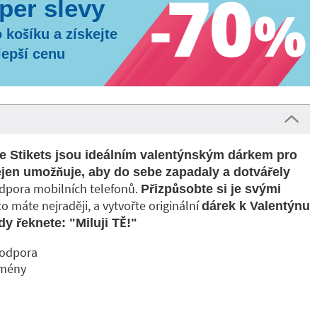
 košíku a získejte
lepší cenu
če Stikets jsou ideálním valentýnským dárkem pro
nejen umožňuje, aby do sebe zapadaly a dotvářely
odpora mobilních telefonů.
Přizpůsobte si je svými
 máte nejraději, a vytvořte originální
dárek k Valentýnu
y řeknete: "Miluji TĚ!"
podpora
jmény