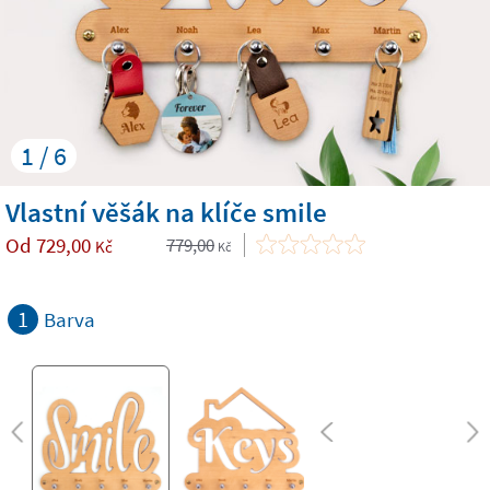
1 / 6
Vlastní věšák na klíče smile
Od
729,00
779,00
Kč
Kč
1
Barva