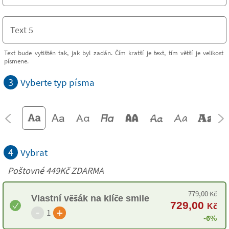
Text bude vytištěn tak, jak byl zadán. Čím kratší je text, tím větší je velikost
písmene.
3
Vyberte typ písma
4
Vybrat
Poštovné 449Kč ZDARMA
779,00
Kč
Vlastní věšák na klíče smile
729,00
Kč
-
+
1
-6%