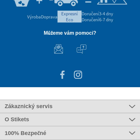
expresní
Doručení
3-4 dny
Výroba
Doprava
eco
Doručení
6-7 dny
Můžeme vám pomoci?
Zákaznický servis
O Stikets
100% Bezpečné