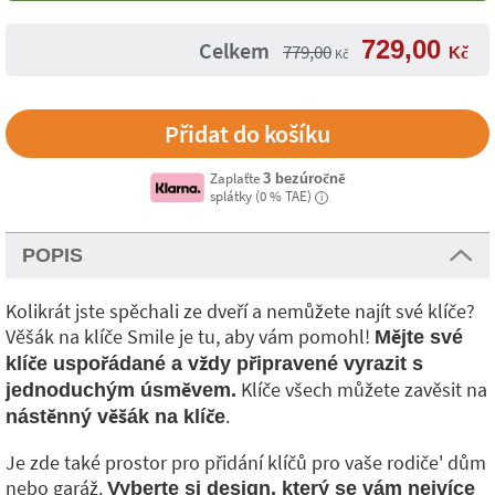
729,00
Celkem
779,00
Kč
Kč
Zaplaťte
3 bezúročně
splátky (0 % TAE)
i
POPIS
Kolikrát jste spěchali ze dveří a nemůžete najít své klíče?
Věšák na klíče Smile je tu, aby vám pomohl!
Mějte své
klíče uspořádané a vždy připravené vyrazit s
Klíče všech můžete zavěsit na
jednoduchým úsměvem.
.
nástěnný věšák na klíče
Je zde také prostor pro přidání klíčů pro vaše rodiče' dům
nebo garáž.
Vyberte si design, který se vám nejvíce