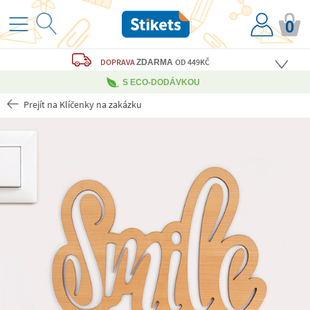
0
DOPRAVA
OD 449KČ
ZDARMA
S ECO-DODÁVKOU
Prejít na Klíčenky na zakázku