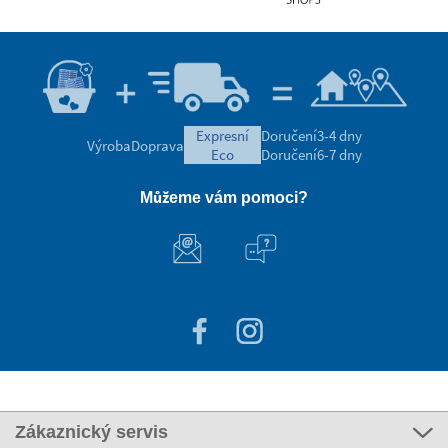
expresní
Doručení
3-4 dny
Výroba
Doprava
eco
Doručení
6-7 dny
Můžeme vám pomoci?
Zákaznický servis