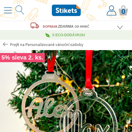
0
DOPRAVA
OD 449KČ
ZDARMA
S ECO-DODÁVKOU
Prejít na Personalizované vánoční ozdoby
5% sleva 2. ks.