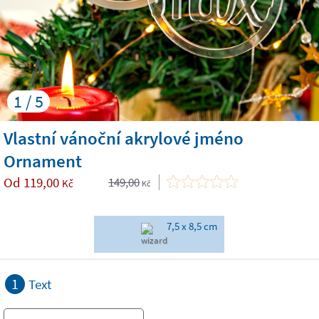
1 / 5
Vlastní vánoční akrylové jméno
Ornament
Od
119,00
149,00
Kč
Kč
7,5 x 8,5 cm
1
Text