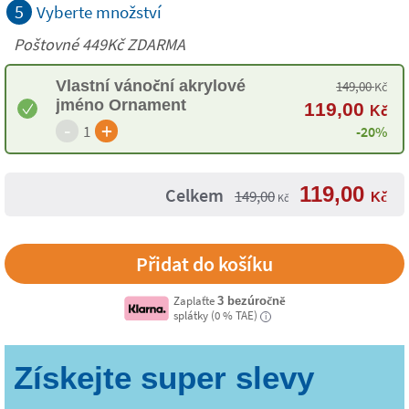
5
Vyberte množství
Poštovné 449Kč ZDARMA
Vlastní vánoční akrylové
149,00
Kč
jméno Ornament
119,00
Kč
-
+
1
-20%
119,00
Celkem
149,00
Kč
Kč
Zaplaťte
3 bezúročně
splátky (0 % TAE)
i