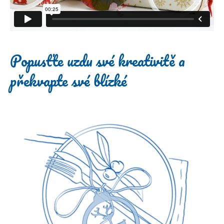
Popusťte uzdu své kreativitě a
překvapte své blízké