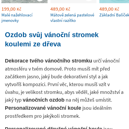
199,00
489,00
489,00
Kč
Kč
Kč
Malé nažehlovací
Mátově zelená pastelové
Základní Balíče
jmenovky
vlastní razítko
Ozdob svůj vánoční stromek
koulemi ze dřeva
určí vánoční
Dekorace tvého vánočního stromku
atmosféru v tvém domově. Proto musíš mít před
začátkem jasno, jaký bude dekorativní styl a jak
vytvoříš kompozici. První věc, kterou musíš vzít v
úvahu, je velikost stromku, abys věděl, jaké množství a
jaký typ
na něj můžeš umístit.
vánočních ozdob
jsou ideálním
Personalizované vánoční koule
prostředkem pro jakýkoli stromek.
jsou
Personalizované dřevěné vánoční koule