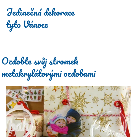
Jedinečná dekorace
tyto Vánoce
Ozdobte svůj stromek
metakrylátovými ozdobami