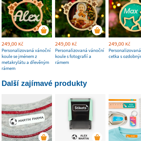
249,00
249,00
249,00
Kč
Kč
Kč
Personalizovaná vánoční
Personalizovaná vánoční
Personalizovaná
koule se jménem z
koule s fotografií a
cetka s ozdobn
metakrylátu a dřevěným
rámem
rámem
Další zajímavé produkty