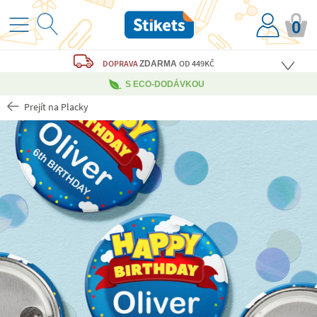
0
DOPRAVA
OD 449KČ
ZDARMA
S ECO-DODÁVKOU
Prejít na Placky