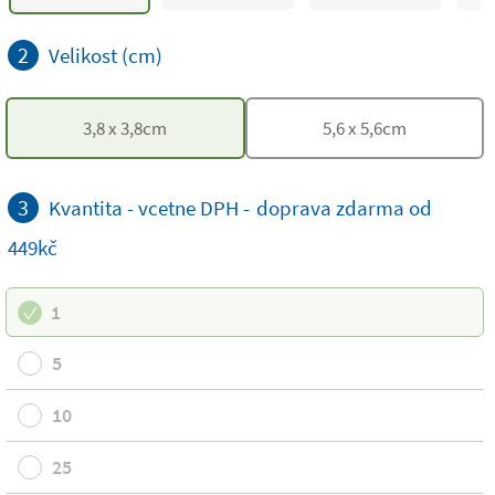
2
Velikost (cm)
3,8
x
3,8
cm
5,6
x
5,6
cm
3
Kvantita - vcetne DPH -
doprava
zdarma
od
449kč
1
5
10
25