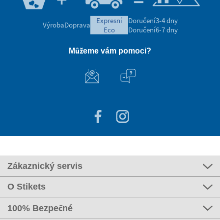
expresní
Doručení
3-4 dny
Výroba
Doprava
eco
Doručení
6-7 dny
Můžeme vám pomoci?
Zákaznický servis
O Stikets
100% Bezpečné