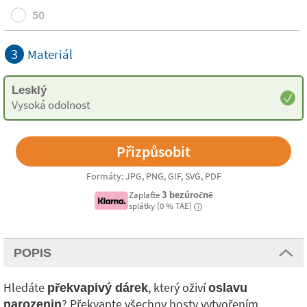
50
3
Materiál
Lesklý
Vysoká odolnost
Formáty: JPG, PNG, GIF, SVG, PDF
Zaplaťte
3 bezúročně
splátky (0 % TAE)
i
POPIS
Hledáte
, který oživí
překvapivý dárek
oslavu
? Překvapte všechny hosty vytvořením
narozenin