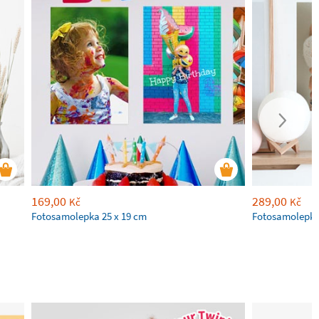
169,00
289,00
Kč
Kč
Fotosamolepka 25 x 19 cm
Fotosamolepka