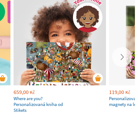
659,00
119,00
Kč
Kč
Where are you?
Personalizovan
Personalizovaná kniha od
magnety na led
Stikets