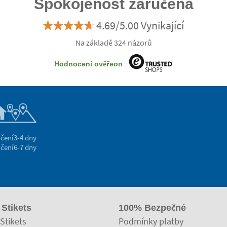
Spokojenost zaručena
4.69/5.00 Vynikající
Na základě 324 názorů
Hodnocení ověřeon
čení
3-4 dny
čení
6-7 dny
 Stikets
100% Bezpečné
Stikets
Podmínky platby