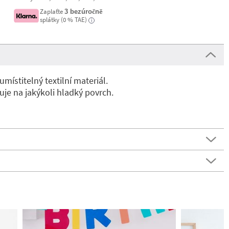
Zaplaťte
3 bezúročně
splátky (0 % TAE)
i
ístitelný textilní materiál.
uje na jakýkoli hladký povrch.