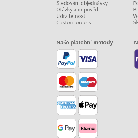
Sledování objednávky
Po
Otázky a odpovědi
Ba
Udrzitelnost
W
Custom orders
Š
Naše platební metody
N