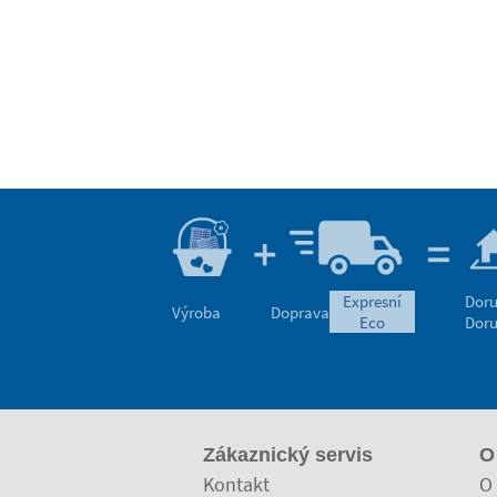
expresní
Doru
Výroba
Doprava
eco
Doru
Zákaznický servis
O
Kontakt
O 