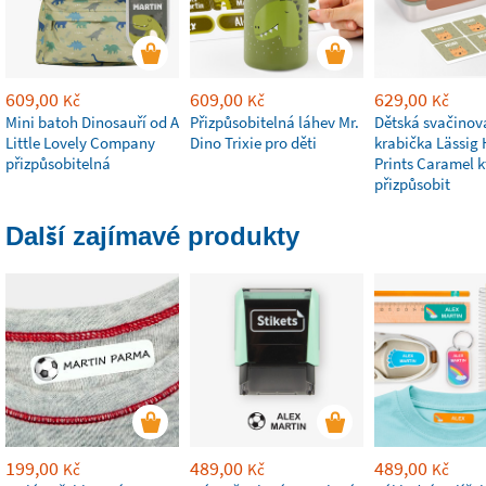
609,00
609,00
629,00
Kč
Kč
Kč
Mini batoh Dinosauří od A
Přizpůsobitelná láhev Mr.
Dětská svačinov
Little Lovely Company
Dino Trixie pro děti
krabička Lässig
přizpůsobitelná
Prints Caramel k
přizpůsobit
Další zajímavé produkty
199,00
489,00
489,00
Kč
Kč
Kč