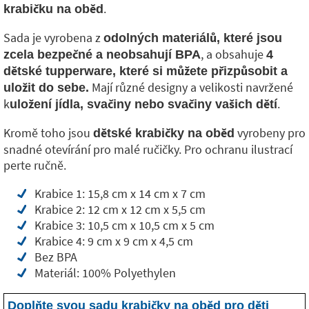
.
krabičku na oběd
Sada je vyrobena z
odolných materiálů, které jsou
, a obsahuje
zcela bezpečné a neobsahují BPA
4
dětské tupperware, které si můžete přizpůsobit a
Mají různé designy a velikosti navržené
uložit do sebe.
k
.
uložení jídla, svačiny nebo svačiny vašich dětí
Kromě toho jsou
vyrobeny pro
dětské krabičky na oběd
snadné otevírání pro malé ručičky. Pro ochranu ilustrací
perte ručně.
Krabice 1: 15,8 cm x 14 cm x 7 cm
Krabice 2: 12 cm x 12 cm x 5,5 cm
Krabice 3: 10,5 cm x 10,5 cm x 5 cm
Krabice 4: 9 cm x 9 cm x 4,5 cm
Bez BPA
Materiál: 100% Polyethylen
Doplňte svou sadu krabičky na oběd pro děti