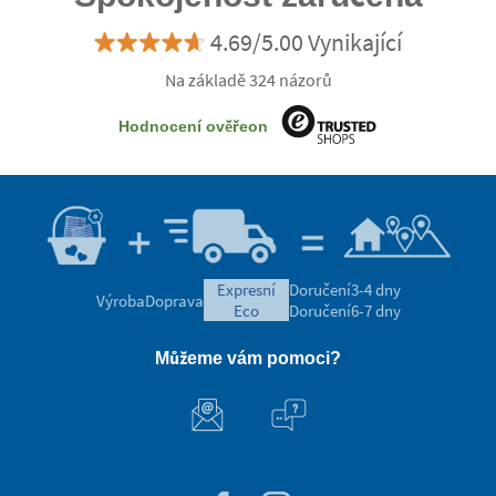
4.69/5.00 Vynikající
Na základě 324 názorů
Hodnocení ověřeon
expresní
Doručení
3-4 dny
Výroba
Doprava
eco
Doručení
6-7 dny
Můžeme vám pomoci?