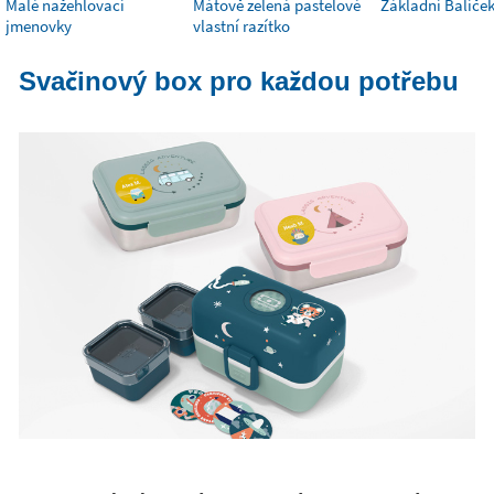
Malé nažehlovací
Mátově zelená pastelové
Základní Balíče
jmenovky
vlastní razítko
Svačinový box pro každou potřebu