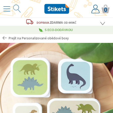
0
DOPRAVA
OD 449KČ
ZDARMA
S ECO-DODÁVKOU
Prejít na Personalizované obědové boxy