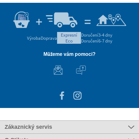
expresní
Doručení
3-4 dny
Výroba
Doprava
eco
Doručení
6-7 dny
Můžeme vám pomoci?
Zákaznický servis