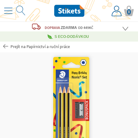
0
DOPRAVA
OD 449KČ
ZDARMA
S ECO-DODÁVKOU
Prejít na Papírnictví a ruční práce