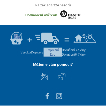
Na základě 324 názorů
Hodnocení ověřeon
expresní
Doručení
3-4 dny
Výroba
Doprava
eco
Doručení
6-7 dny
Můžeme vám pomoci?