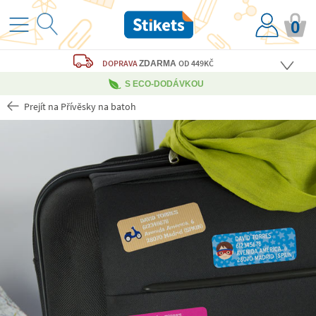
0
DOPRAVA
OD 449KČ
ZDARMA
S ECO-DODÁVKOU
Prejít na Přívěsky na batoh