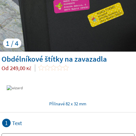
1 / 4
Obdélníkové štítky na zavazadla
Od
249,00
Kč
Přilnavé 82 x 32 mm
1
Text