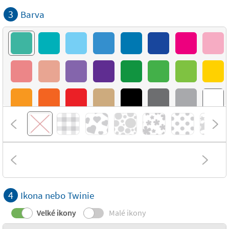
3
Barva
4
Ikona nebo Twinie
Velké ikony
Malé ikony