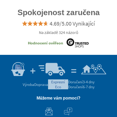
Spokojenost zaručena
4.69/5.00 Vynikající
Na základě 324 názorů
Hodnocení ověřeon
expresní
Doručení
3-4 dny
Výroba
Doprava
eco
Doručení
6-7 dny
Můžeme vám pomoci?