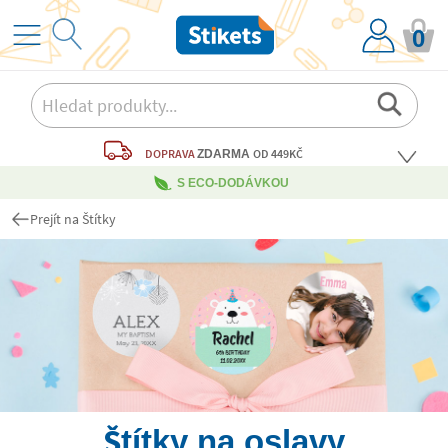
0
DOPRAVA
OD 449KČ
ZDARMA
S ECO-DODÁVKOU
Prejít na Štítky
Štítky na oslavy