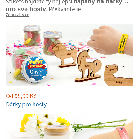
Stikets najdete ty nejlepší
nápady na dárky
. Překvapte je
pro své hosty
Zobrazit více
personalizovaným dárkem! Vaše oslava tak
bude nezapomenutelná.
Od
95,99
Kč
Dárky pro hosty