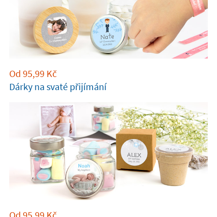
Od
95,99
Kč
Dárky na svaté přijímání
Od
95,99
Kč