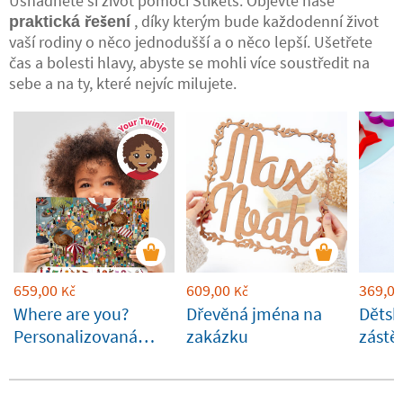
Usnadněte si život pomocí Stikets. Objevte naše
, díky kterým bude každodenní život
praktická řešení
vaší rodiny o něco jednodušší a o něco lepší. Ušetřete
čas a bolesti hlavy, abyste se mohli více soustředit na
sebe a na ty, které nejvíc milujete.
659,00
609,00
369,00
Kč
Kč
Where are you?
Dřevěná jména na
Dětsk
Personalizovaná
zakázku
zástě
kniha od Stikets