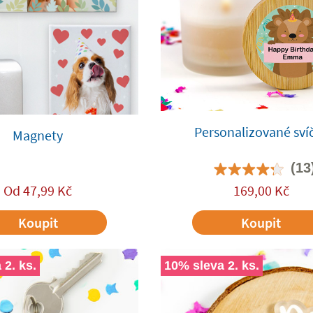
Personalizované sví
Magnety
(13
Od
47,99
Kč
169,00
Kč
Koupit
Koupit
 2. ks.
10% sleva 2. ks.