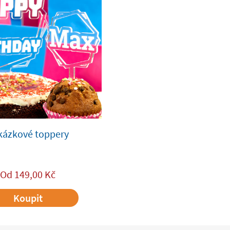
kázkové toppery
Od
149,00
Kč
Koupit