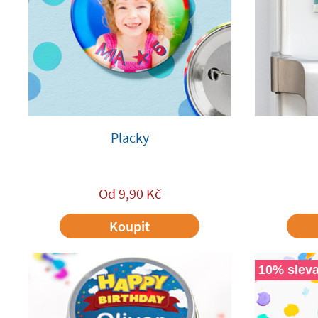
Placky
Od
9,90
Kč
Koupit
10% sleva