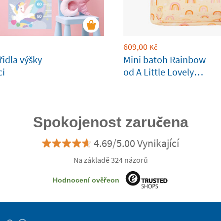
609,00
Kč
řidla výšky
Mini batoh Rainbow
ci
od A Little Lovely
Company
přizpůsobitelná
Spokojenost zaručena
4.69/5.00 Vynikající
Na základě 324 názorů
Hodnocení ověřeon