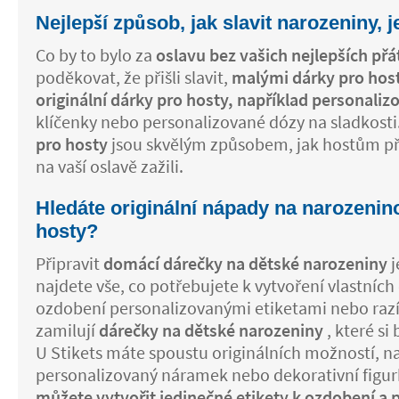
Nejlepší způsob, jak slavit narozeniny, je
Co by to bylo za
oslavu bez vašich nejlepších přá
poděkovat, že přišli slavit,
malými dárky pro hos
originální dárky pro hosty, například personaliz
klíčenky nebo personalizované dózy na sladkosti
pro hosty
jsou skvělým způsobem, jak hostům p
na vaší oslavě zažili.
Hledáte originální nápady na narozenin
hosty?
Připravit
domácí dárečky na dětské narozeniny
j
najdete vše, co potřebujete k vytvoření vlastních
ozdobení personalizovanými etiketami nebo razít
zamilují
dárečky na dětské narozeniny
, které si
U Stikets máte spoustu originálních možností, n
personalizovaný náramek nebo dekorativní figu
můžete vytvořit jedinečné etikety k ozdobení a 