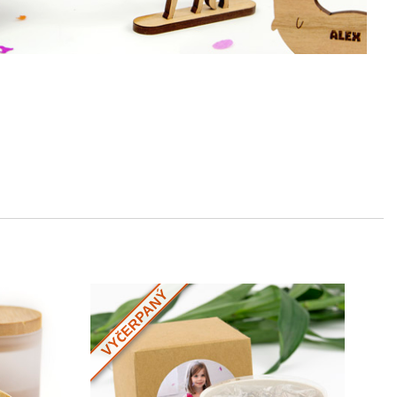
VYČERPANÝ