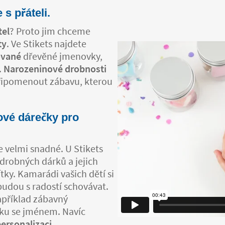
 s přáteli.
tel
? Proto jim chceme
ty
. Ve Stikets najdete
ované
dřevěné jmenovky,
.
Narozeninové drobnosti
řipomenout zábavu, kterou
ové dárečky pro
e velmi snadné. U Stikets
 drobných dárků a jejich
ky. Kamarádi vašich dětí si
 budou s radostí schovávat.
apříklad zábavný
rku se jménem. Navíc
personalizaci