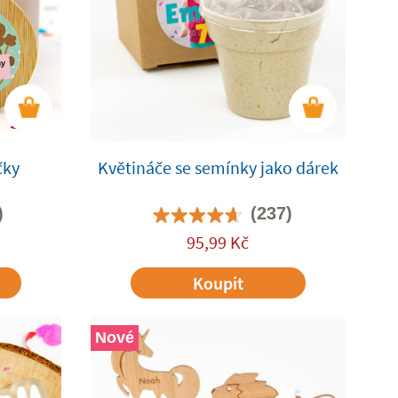
čky
Květináče se semínky jako dárek
)
(237)
95,99
Kč
Koupit
Nové