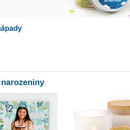
nápady
 narozeniny