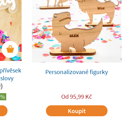
přívěsek
Personalizované figurky
 slovy
)
Od
95,99
Kč
8%
Koupit