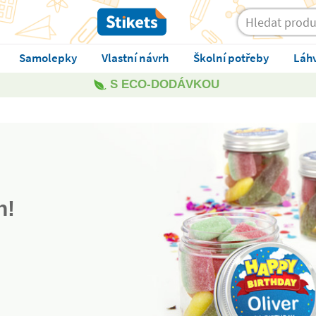
Samolepky
Vlastní návrh
Školní potřeby
Láh
S ECO-DODÁVKOU
n!