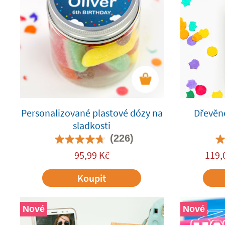
Personalizované plastové dózy na
Dřevěné
sladkosti
(226)
95,99
Kč
119,
Koupit
Nové
Nové