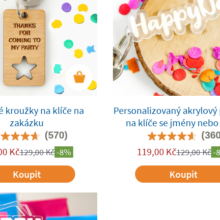
 kroužky na klíče na
Personalizovaný akrylový 
zakázku
na klíče se jmény nebo
(570)
(360
00
Kč
119,00
Kč
129,00
Kč
-8%
129,00
Kč
-
Koupit
Koupit