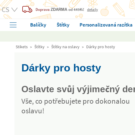
Doprava
od 449Kč
detaily
ZDARMA
Balíčky
Štítky
Personalizovaná razítka
Stikets
Štítky
Štítky na oslavy
Dárky pro hosty
Dárky pro hosty
Oslavte svůj výjimečný de
Vše, co potřebujete pro dokonalou
oslavu!